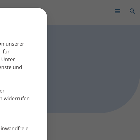
✕
 Pressearbeit
on unserer
. für
 Unter
ienste und
er
en widerrufen
einwandfreie