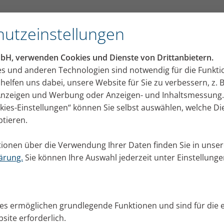
utsche Marken Ikone“
utzeinstellungen
Presseportal
mbH, verwenden Cookies und Dienste von Drittanbietern.
lungen, Bildmaterial und Aktuelles von PARI für Ihre
es und anderen Technologien sind notwendig für die Funkti
helfen uns dabei, unsere Website für Sie zu verbessern, z. B
 Anzeigen und Werbung oder Anzeigen- und Inhaltsmessung.
okies-Einstellungen“ können Sie selbst auswählen, welche D
ptieren.
ionen über die Verwendung Ihrer Daten finden Sie in unser
ärung.
Sie können Ihre Auswahl jederzeit unter Einstellung
ies ermöglichen grundlegende Funktionen und sind für die 
esseportal.
site erforderlich.