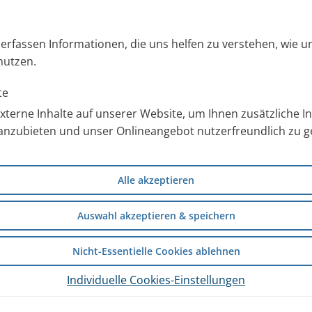
und alle Informationen zur PARI
s erfassen Informationen, die uns helfen zu verstehen, wie 
ch mit speziellem Bildmaterial
nutzen.
nload, den Sie nach
nutzen können.
te
terne Inhalte auf unserer Website, um Ihnen zusätzliche 
anzubieten und unser Onlineangebot nutzerfreundlich zu ge
ür Sie wissenschaftliche
tudienergebnisse zur
rapie mit der
Alle akzeptieren
ngen aus der stationären
Auswahl akzeptieren & speichern
Nicht-Essentielle Cookies ablehnen
RI Ärzteportal
.
Individuelle Cookies-Einstellungen
ldung zum PARI