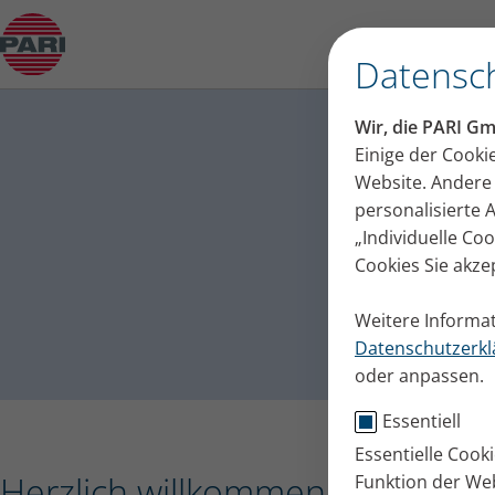
Presseinfo – PARI erhält die Auszeichnung „De
Datensch
PARI 
Wir, die PARI G
Pressemittei
Einige der Cooki
Website. Andere 
personalisierte
„Individuelle Co
Cookies Sie akze
Weitere Informat
Datenschutzerkl
oder anpassen.
Essentiell
Essentielle Cook
Herzlich willkommen im PARI Pr
Funktion der Web