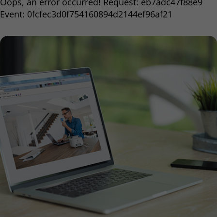
Oops, an error occurred! Request: eb7adc47f88e9
Event: 0fcfec3d0f754160894d2144ef96af21