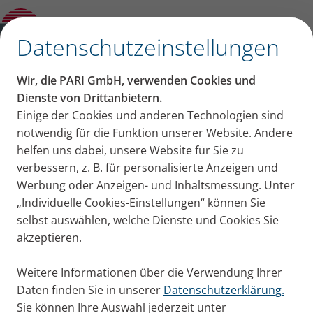
Presseinfo – PARI erhält die Auszeichnung
„Deutsche Marken Ikone“
✕
Datenschutzeinstellungen
PARI Presseportal
Wir, die PARI GmbH, verwenden Cookies und
Pressemitteilungen, Bildmaterial und Aktuelles von
Dienste von Drittanbietern.
Einige der Cookies und anderen Technologien sind
PARI für Ihre Pressearbeit
notwendig für die Funktion unserer Website. Andere
helfen uns dabei, unsere Website für Sie zu
verbessern, z. B. für personalisierte Anzeigen und
Werbung oder Anzeigen- und Inhaltsmessung. Unter
„Individuelle Cookies-Einstellungen“ können Sie
selbst auswählen, welche Dienste und Cookies Sie
akzeptieren.
Herzlich willkommen im PARI
Presseportal.
Weitere Informationen über die Verwendung Ihrer
Daten finden Sie in unserer
Datenschutzerklärung.
Sie können Ihre Auswahl jederzeit unter
Hier finden Sie unsere Pressemitteilungen von PARI