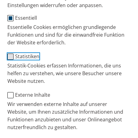
Einstellungen widerrufen oder anpassen.
und alle Informationen zur PARI Group.
Selbstverständlich möchten wir Ihre Arbeit auch mit
Essentiell
speziellem Bildmaterial unterstützen. Daher finden
Essentielle Cookies ermöglichen grundlegende
Sie auch einen Bilderdownload, den Sie nach
Funktionen und sind für die einwandfreie Funktion
Zustimmung der Nutzungsbestimmungen kostenfrei
der Website erforderlich.
nutzen können.
Statistiken
Statistik-Cookies erfassen Informationen, die uns
Sie wollen tiefere Recherchen anstellen? Wir haben
helfen zu verstehen, wie unsere Besucher unsere
für Sie wissenschaftliche Informationen
Website nutzen.
zusammengestellt, wie zum Beispiel
Studienergebnisse zur Wirksamkeit und Sicherheit
Externe Inhalte
der Feuchtinhalationstherapie mit der
Wir verwenden externe Inhalte auf unserer
3%igen Inhalationslösung plus
Website, um Ihnen zusätzliche Informationen und
dazugehörige Erfahrungen aus der stationären
Funktionen anzubieten und unser Onlineangebot
nutzerfreundlich zu gestalten.
Kinder- und Jugendrehabilitation.