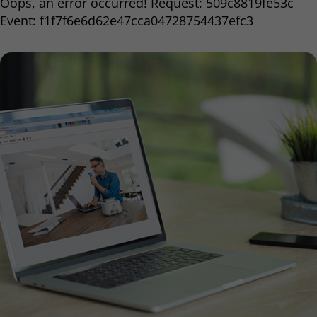
Oops, an error occurred! Request: 509c8819fe53c
Event: f1f7f6e6d62e47cca04728754437efc3