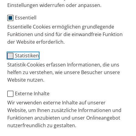
Einstellungen widerrufen oder anpassen.
und alle Informationen zur PARI Group.
Selbstverständlich möchten wir Ihre Arbeit auch mit
Essentiell
speziellem Bildmaterial unterstützen. Daher finden
Essentielle Cookies ermöglichen grundlegende
Sie auch einen Bilderdownload, den Sie nach
Funktionen und sind für die einwandfreie Funktion
Zustimmung der Nutzungsbestimmungen kostenfrei
der Website erforderlich.
nutzen können.
Statistiken
Statistik-Cookies erfassen Informationen, die uns
Sie wollen tiefere Recherchen anstellen? Wir haben
helfen zu verstehen, wie unsere Besucher unsere
für Sie wissenschaftliche Informationen
Website nutzen.
zusammengestellt, wie zum Beispiel
Studienergebnisse zur Wirksamkeit und Sicherheit
Externe Inhalte
der Feuchtinhalationstherapie mit der
Wir verwenden externe Inhalte auf unserer
3%igen Inhalationslösung plus
Website, um Ihnen zusätzliche Informationen und
dazugehörige Erfahrungen aus der stationären
Funktionen anzubieten und unser Onlineangebot
nutzerfreundlich zu gestalten.
Kinder- und Jugendrehabilitation.