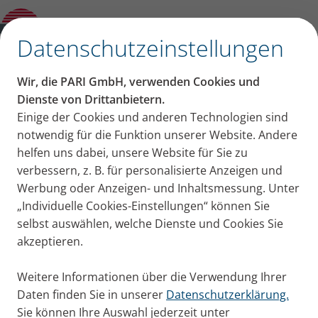
Presseinfo – PARI erhält die Auszeichnung
„Deutsche Marken Ikone“
✕
Datenschutzeinstellungen
PARI Presseportal
Wir, die PARI GmbH, verwenden Cookies und
Pressemitteilungen, Bildmaterial und Aktuelles von
Dienste von Drittanbietern.
Einige der Cookies und anderen Technologien sind
PARI für Ihre Pressearbeit
notwendig für die Funktion unserer Website. Andere
helfen uns dabei, unsere Website für Sie zu
verbessern, z. B. für personalisierte Anzeigen und
Werbung oder Anzeigen- und Inhaltsmessung. Unter
„Individuelle Cookies-Einstellungen“ können Sie
selbst auswählen, welche Dienste und Cookies Sie
akzeptieren.
Herzlich willkommen im PARI
Presseportal.
Weitere Informationen über die Verwendung Ihrer
Daten finden Sie in unserer
Datenschutzerklärung.
Sie können Ihre Auswahl jederzeit unter
Hier finden Sie unsere Pressemitteilungen von PARI