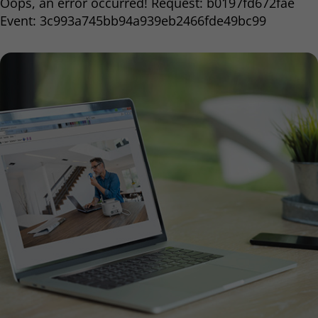
Oops, an error occurred! Request: b0197fd672fae
Event: 3c993a745bb94a939eb2466fde49bc99