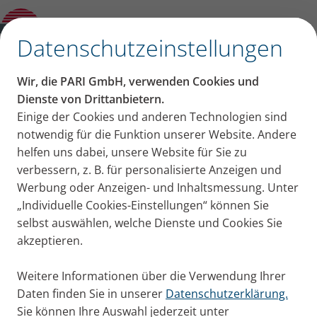
Presseinfo – PARI erhält die Auszeichnung
„Deutsche Marken Ikone“
✕
Datenschutzeinstellungen
PARI Presseportal
Wir, die PARI GmbH, verwenden Cookies und
Pressemitteilungen, Bildmaterial und Aktuelles von
Dienste von Drittanbietern.
Einige der Cookies und anderen Technologien sind
PARI für Ihre Pressearbeit
notwendig für die Funktion unserer Website. Andere
helfen uns dabei, unsere Website für Sie zu
verbessern, z. B. für personalisierte Anzeigen und
Werbung oder Anzeigen- und Inhaltsmessung. Unter
„Individuelle Cookies-Einstellungen“ können Sie
selbst auswählen, welche Dienste und Cookies Sie
akzeptieren.
Herzlich willkommen im PARI
Presseportal.
Weitere Informationen über die Verwendung Ihrer
Daten finden Sie in unserer
Datenschutzerklärung.
Sie können Ihre Auswahl jederzeit unter
Hier finden Sie unsere Pressemitteilungen von PARI