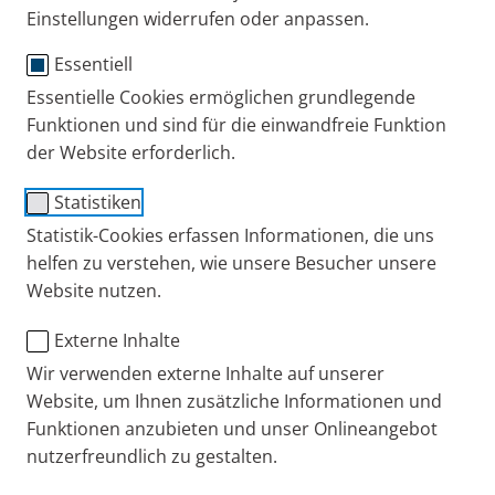
Einstellungen widerrufen oder anpassen.
und alle Informationen zur PARI Group.
Selbstverständlich möchten wir Ihre Arbeit auch mit
Essentiell
speziellem Bildmaterial unterstützen. Daher finden
Essentielle Cookies ermöglichen grundlegende
Sie auch einen Bilderdownload, den Sie nach
Funktionen und sind für die einwandfreie Funktion
Zustimmung der Nutzungsbestimmungen kostenfrei
der Website erforderlich.
nutzen können.
Statistiken
Statistik-Cookies erfassen Informationen, die uns
Sie wollen tiefere Recherchen anstellen? Wir haben
helfen zu verstehen, wie unsere Besucher unsere
für Sie wissenschaftliche Informationen
Website nutzen.
zusammengestellt, wie zum Beispiel
Studienergebnisse zur Wirksamkeit und Sicherheit
Externe Inhalte
der Feuchtinhalationstherapie mit der
Wir verwenden externe Inhalte auf unserer
3%igen Inhalationslösung plus
Website, um Ihnen zusätzliche Informationen und
dazugehörige Erfahrungen aus der stationären
Funktionen anzubieten und unser Onlineangebot
nutzerfreundlich zu gestalten.
Kinder- und Jugendrehabilitation.