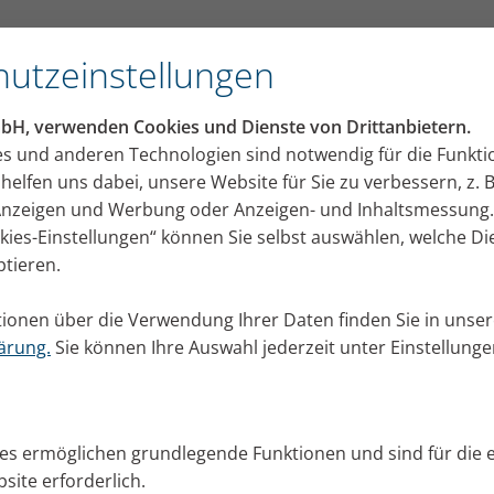
utsche Marken Ikone“
utzeinstellungen
Presseportal
mbH, verwenden Cookies und Dienste von Drittanbietern.
lungen, Bildmaterial und Aktuelles von PARI für Ihre
es und anderen Technologien sind notwendig für die Funkti
helfen uns dabei, unsere Website für Sie zu verbessern, z. B
 Anzeigen und Werbung oder Anzeigen- und Inhaltsmessung.
okies-Einstellungen“ können Sie selbst auswählen, welche D
ptieren.
ionen über die Verwendung Ihrer Daten finden Sie in unser
ärung.
Sie können Ihre Auswahl jederzeit unter Einstellung
ies ermöglichen grundlegende Funktionen und sind für die 
esseportal.
site erforderlich.