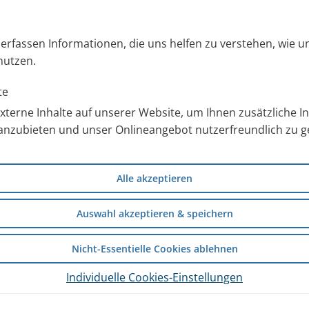
und alle Informationen zur PARI
s erfassen Informationen, die uns helfen zu verstehen, wie 
ch mit speziellem Bildmaterial
nutzen.
nload, den Sie nach
nutzen können.
te
terne Inhalte auf unserer Website, um Ihnen zusätzliche 
anzubieten und unser Onlineangebot nutzerfreundlich zu ge
ür Sie wissenschaftliche
tudienergebnisse zur
rapie mit der
Alle akzeptieren
ngen aus der stationären
Auswahl akzeptieren & speichern
Nicht-Essentielle Cookies ablehnen
RI Ärzteportal
.
Individuelle Cookies-Einstellungen
ldung zum PARI