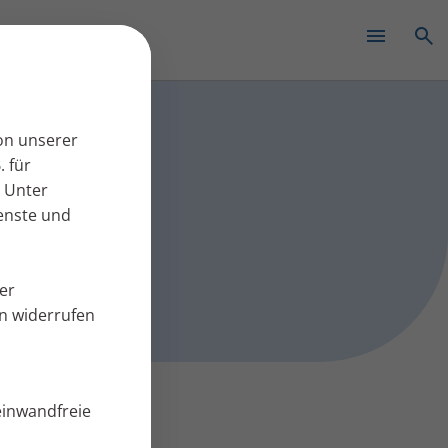
✕
 Pressearbeit
on unserer
. für
 Unter
ienste und
er
en widerrufen
einwandfreie