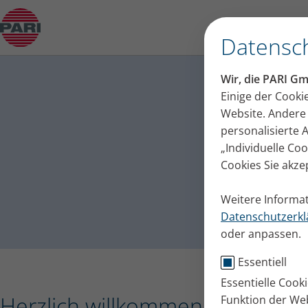
Presseinfo – PARI erhält die Auszeichnung „De
Datensch
PARI 
Wir, die PARI G
Pressemittei
Einige der Cooki
Website. Andere 
personalisierte
„Individuelle Co
Cookies Sie akze
Weitere Informat
Datenschutzerkl
oder anpassen.
Essentiell
Essentielle Cook
Herzlich willkommen im PARI Pr
Funktion der Web