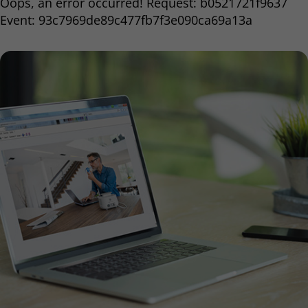
Oops, an error occurred! Request: b0521721f9637
Event: 93c7969de89c477fb7f3e090ca69a13a