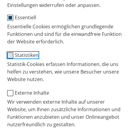
Einstellungen widerrufen oder anpassen.
und alle Informationen zur PARI Group.
Selbstverständlich möchten wir Ihre Arbeit auch mit
Essentiell
speziellem Bildmaterial unterstützen. Daher finden
Essentielle Cookies ermöglichen grundlegende
Sie auch einen Bilderdownload, den Sie nach
Funktionen und sind für die einwandfreie Funktion
Zustimmung der Nutzungsbestimmungen kostenfrei
der Website erforderlich.
nutzen können.
Statistiken
Statistik-Cookies erfassen Informationen, die uns
Sie wollen tiefere Recherchen anstellen? Wir haben
helfen zu verstehen, wie unsere Besucher unsere
für Sie wissenschaftliche Informationen
Website nutzen.
zusammengestellt, wie zum Beispiel
Studienergebnisse zur Wirksamkeit und Sicherheit
Externe Inhalte
der Feuchtinhalationstherapie mit der
Wir verwenden externe Inhalte auf unserer
3%igen Inhalationslösung plus
Website, um Ihnen zusätzliche Informationen und
dazugehörige Erfahrungen aus der stationären
Funktionen anzubieten und unser Onlineangebot
nutzerfreundlich zu gestalten.
Kinder- und Jugendrehabilitation.