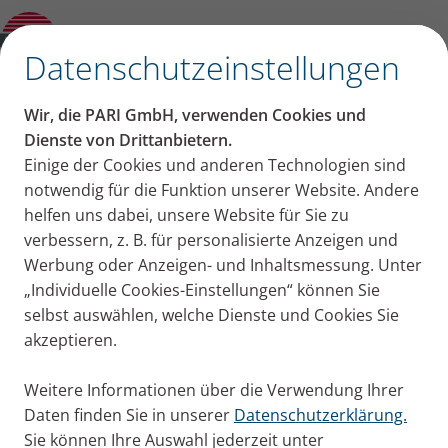
Presseinfo – PARI erhält die Auszeichnung
„Deutsche Marken Ikone“
✕
Datenschutzeinstellungen
PARI Presseportal
Wir, die PARI GmbH, verwenden Cookies und
Pressemitteilungen, Bildmaterial und Aktuelles von
Dienste von Drittanbietern.
Einige der Cookies und anderen Technologien sind
PARI für Ihre Pressearbeit
notwendig für die Funktion unserer Website. Andere
helfen uns dabei, unsere Website für Sie zu
verbessern, z. B. für personalisierte Anzeigen und
Werbung oder Anzeigen- und Inhaltsmessung. Unter
„Individuelle Cookies-Einstellungen“ können Sie
selbst auswählen, welche Dienste und Cookies Sie
akzeptieren.
Herzlich willkommen im PARI
Presseportal.
Weitere Informationen über die Verwendung Ihrer
Daten finden Sie in unserer
Datenschutzerklärung.
Sie können Ihre Auswahl jederzeit unter
Hier finden Sie unsere Pressemitteilungen von PARI