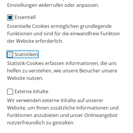
Einstellungen widerrufen oder anpassen.
Publiziert
Donnerstag, 02. Oktober 2025
Essentiell
Kategorien
Eltern + Kind
Erkältung + Husten
Wissen
Warum hustet man? Einfache Erklärung für
Essentielle Cookies ermöglichen grundlegende
Kinder
Funktionen und sind für die einwandfreie Funktion
Husten kennen wir alle. Aber warum husten wir? Wo
der Website erforderlich.
kommt der Husten her? Ist es schlimm, zu husten und
sollte ich etwas dagegen tun? Hier gibt es kinderleichte
Statistiken
Erklärungen rund ums Husten.
Statistik-Cookies erfassen Informationen, die uns
helfen zu verstehen, wie unsere Besucher unsere
Website nutzen.
Publiziert
Dienstag, 26. August 2025
Externe Inhalte
Kategorien
Asthma
Eltern + Kind
Tipps + Übungen
Wir verwenden externe Inhalte auf unserer
Asthma bei Kindern: Herausforderungen im
Website, um Ihnen zusätzliche Informationen und
Alltag meistern
Funktionen anzubieten und unser Onlineangebot
Ein Leben mit Asthma kann herausfordernd sein. Doch
nutzerfreundlich zu gestalten.
es gibt Therapien, die ein weitgehend normales Leben
ermöglichen und Tricks, die den Alltag erleichtern. Ein