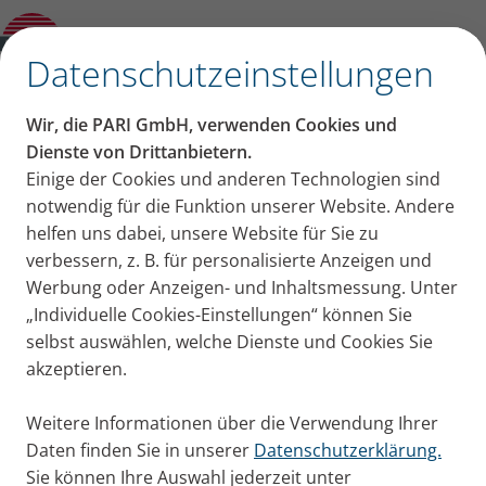
Kategorien
✕
Datenschutzeinstellungen
Kategorien
Wir, die PARI GmbH, verwenden Cookies und
Erkältung + Husten
Asthma
COPD
Mukoviszidose
Dienste von Drittanbietern.
Beiträge aus der
Einige der Cookies und anderen Technologien sind
notwendig für die Funktion unserer Website. Andere
Kategorie: Eltern + Kind
helfen uns dabei, unsere Website für Sie zu
verbessern, z. B. für personalisierte Anzeigen und
Werbung oder Anzeigen- und Inhaltsmessung. Unter
Ihr Kind hustet häufig oder ist verschleimt? Sie
„Individuelle Cookies-Einstellungen“ können Sie
fragen sich, wie kann ich mein Kind zum Inhalieren
selbst auswählen, welche Dienste und Cookies Sie
motivieren, wenn es nicht auf Anhieb möchte? Hier
akzeptieren.
finden Sie viele hilfreiche Tipps und Tricks für Eltern
rund um die Themen Inhalieren mit Kindern, Husten
Weitere Informationen über die Verwendung Ihrer
bei Kindern etc.
Daten finden Sie in unserer
Datenschutzerklärung.
Sie können Ihre Auswahl jederzeit unter