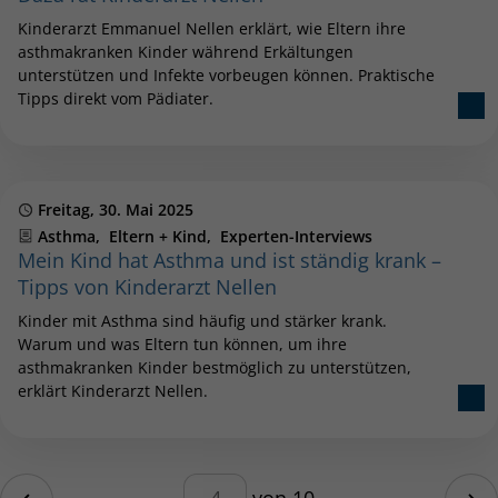
Kinderarzt Emmanuel Nellen erklärt, wie Eltern ihre
asthmakranken Kinder während Erkältungen
unterstützen und Infekte vorbeugen können. Praktische
Tipps direkt vom Pädiater.
Publiziert
Freitag, 30. Mai 2025
Kategorien
Asthma
Eltern + Kind
Experten-Interviews
Mein Kind hat Asthma und ist ständig krank –
Tipps von Kinderarzt Nellen
Kinder mit Asthma sind häufig und stärker krank.
Warum und was Eltern tun können, um ihre
asthmakranken Kinder bestmöglich zu unterstützen,
erklärt Kinderarzt Nellen.
Blätterfunktion – geben Sie eine 
ite
von 10