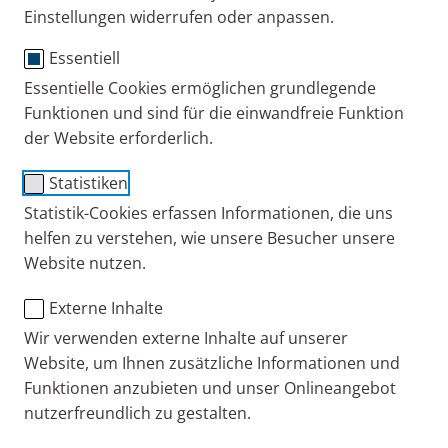
Beiträge rund um das Thema Asthma.
Einstellungen widerrufen oder anpassen.
Essentiell
Essentielle Cookies ermöglichen grundlegende
Publiziert
Montag, 30. September 2024
Funktionen und sind für die einwandfreie Funktion
Kategorien
Asthma
Eltern + Kind
Tipps + Übungen
Spacer-Inhalation mit Kindern: Anleitung &
der Website erforderlich.
das passende Equipment
Statistiken
Kinderärzte empfehlen bei der Inhalation von Sprays die
Nutzung einer Inhalierhilfe, einen sogenannten Spacer.
Statistik-Cookies erfassen Informationen, die uns
Wir zeigen Ihnen, wie die Spacer-Inhalation mit Kindern
helfen zu verstehen, wie unsere Besucher unsere
klappt und was Sie bei Inhalierhilfen beachten sollten.
Website nutzen.
Externe Inhalte
Wir verwenden externe Inhalte auf unserer
Publiziert
Montag, 23. September 2024
Website, um Ihnen zusätzliche Informationen und
Kategorien
Asthma
Eltern + Kind
Tipps + Übungen
Funktionen anzubieten und unser Onlineangebot
Spacer-Inhalation mit Babys & Kleinkindern:
nutzerfreundlich zu gestalten.
So geht’s