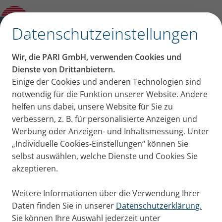
Kategorien
✕
Datenschutzeinstellungen
Kategorien
Wir, die PARI GmbH, verwenden Cookies und
Erkältung + Husten
Asthma
COPD
Mukoviszidose
Dienste von Drittanbietern.
Beiträge aus der
Einige der Cookies und anderen Technologien sind
notwendig für die Funktion unserer Website. Andere
Kategorie: Asthma
helfen uns dabei, unsere Website für Sie zu
verbessern, z. B. für personalisierte Anzeigen und
Werbung oder Anzeigen- und Inhaltsmessung. Unter
Asthma bronchiale ist eine chronische, entzündliche
„Individuelle Cookies-Einstellungen“ können Sie
Atemwegserkrankung, die Betroffene stark
selbst auswählen, welche Dienste und Cookies Sie
einschränken kann. Die häufigste Form ist das
akzeptieren.
allergische Asthma, das oft schon bei Kindern
auftritt. Asthma gilt als nicht heilbar. Mit der
Weitere Informationen über die Verwendung Ihrer
richtigen Therapie kann die Krankheit aber gut
Daten finden Sie in unserer
Datenschutzerklärung.
kontrolliert werden. Hier finden Sie alle Blog-
Sie können Ihre Auswahl jederzeit unter