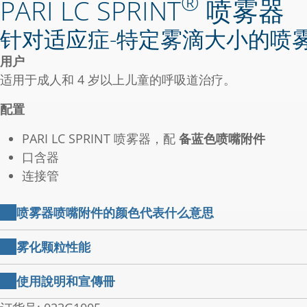
®
PARI LC SPRINT
喷雾器
针对适应症-特定雾滴大小的喷
用户
适用于成人和 4 岁以上儿童的呼吸道治疗。
配置
PARI LC SPRINT 喷雾器，配
备蓝色喷嘴附件
口含器
连接管
喷雾器喷嘴附件的颜色代表什么意思
蓝色喷嘴附件
雾化颗粒性能
蓝色喷嘴附件可使雾滴有效沉积在较大的儿童和成人的肺部中
PARI BOY 压缩机与PARI LC SPRINT 喷雾器结合使
雾器中可找到蓝色喷嘴。
使用說明和宣傳冊
黄色喷嘴附件
PARI LC SPRINT Family
可吸入药物递送率: