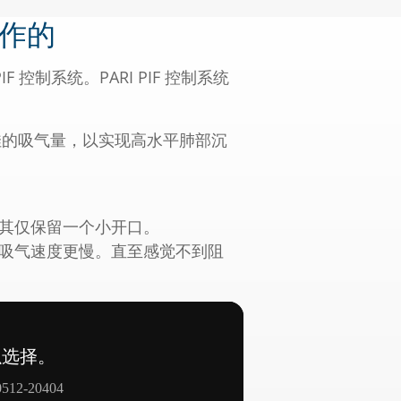
951 KB
别精细的雾化颗粒。PARI LC
工作的
3.8 µm
62 %
PIF 控制系统。PARI PIF 控制系统
ARI JuniorBOY 一起提供。红色
使用沙丁胺醇）
最细结构，特别适用于慢性阻塞性肺疾病患
佳的吸气量，以实现高水平肺部沉
雾器和 PARI LC SPRINT STAR 喷
其仅保留一个小开口。
吸气速度更慢。直至感觉不到阻
和气管），需要超大的雾化颗粒。
产生针对哮吼、咽炎或喉炎等治疗的理想的雾
nt 喷雾器