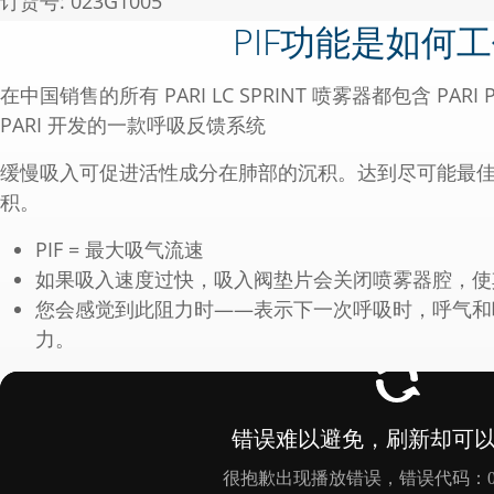
订货号: 023G1005
说明书 023D1050-R 2024-01
黄色喷嘴附件可为狭窄小呼吸道和婴幼儿治疗提供一种特
PIF功能是如何
MMAD:
SPRINT Junior 喷雾器中可找到黄色喷嘴。
可吸入粒子(< 5 µm)比例:
在中国销售的所有 PARI LC SPRINT 喷雾器都包含 PARI 
红色喷嘴附件
PARI 开发的一款呼吸反馈系统
特别适用于处于阻塞期的婴幼儿的超细雾滴——例如，随 P
根据DIN EN ISO 27427:2020-2标准进行测量（
喷嘴附件还与 PARI BOY 一起提供，可抵达肺部
缓慢吸入可促进活性成分在肺部的沉积。达到尽可能最
者。
积。
以下喷雾器中可找到红色喷嘴：PARI LC SPRINT BABY 喷
PIF = 最大吸气流速
雾器。
如果吸入速度过快，吸入阀垫片会关闭喷雾器腔，使
透明喷嘴附件
您会感觉到此阻力时——表示下一次呼吸时，呼气和
为确保活性成分以最佳方式输送到上呼吸道（如咽喉
力。
PARI XLent 喷嘴附件生成这些“超大雾滴”，并
化颗粒。
以下喷雾器中可找到透明喷嘴：PARI LC SPRINT XLe
橙色喷嘴附件